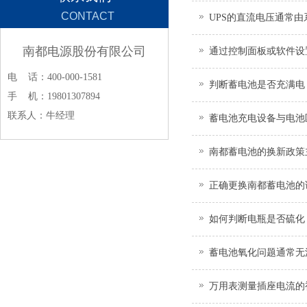
CONTACT
​UPS的直流电压通常
南都电源股份有限公司
硬件调节实现
通过控制面板或软件设
电 话：400-000-1581
判断蓄电池是否充满电
手 机：19801307894
联系人：牛经理
择。
蓄电池充电设备与电池
南都蓄电池的换新政策
正确更换南都蓄电池的
如何判断电瓶是否硫化
蓄电池氧化问题通常无
万用表测量插座电流的